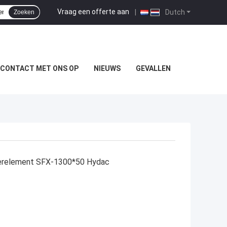
Vraag een offerte aan
|
Dutch
Zoeken
 CONTACT MET ONS OP
NIEUWS
GEVALLEN
ilterelement SFX-1300*50 Hydac