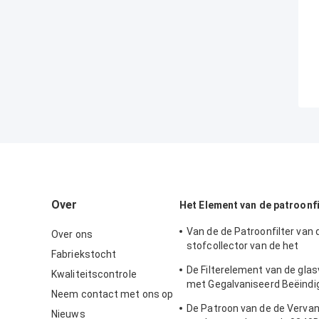
Over
Het Element van de patroonfi
Van de de Patroonfilter van 
Over ons
stofcollector van de het
Fabriekstocht
Elementenpolyester Materië
De Filterelement van de gla
Kwaliteitscontrole
Duimhoogte
met Gegalvaniseerd Beëindi
Neem contact met ons op
0165R020BN3HC - V-Model
De Patroon van de de Vervan
Nieuws