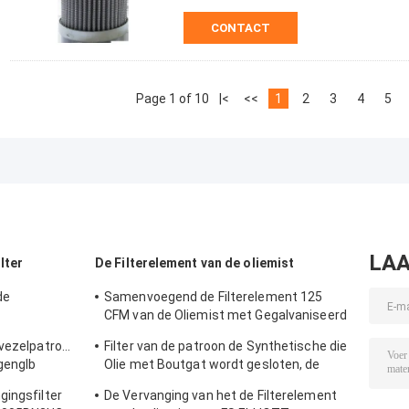
CONTACT
Page 1 of 10
|<
<<
1
2
3
4
5
LAA
lter
De Filterelement van de oliemist
de
Samenvoegend de Filterelement 125
CFM van de Oliemist met Gegalvaniseerd
le 19,69
GLB van het Bladbeëindigen
svezelpatroon
Filter van de patroon de Synthetische die
genglb
Olie met Boutgat wordt gesloten, de
Stookoliefilter van PSG848 50 CFM
gingsfilter
De Vervanging van het de Filterelement