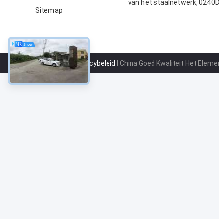
van het staalnetwerk, 024
Sitemap
de Lucht van de Patroonfilte
Privacybeleid
| China Goed Kwaliteit Het Elemen