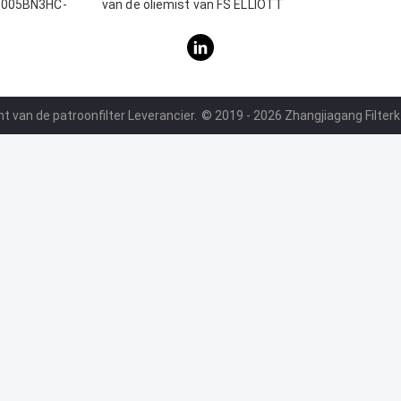
0D005BN3HC-
van de oliemist van FS ELLIOTT
r
p3515b165-1 voor het Systeem van de
Luchtcompressor
t van de patroonfilter Leverancier.
© 2019 - 2026 Zhangjiagang Filterk 