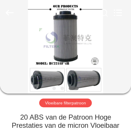
2026
Zhangjiagang
Filterk
Filtration
Equipment
Co.,Ltd.
All
Rights
THUIS
Reserved.
PRODUCTEN
VR-
SHOW
OVER
ONS
Vloeibare filterpatroon
20 ABS van de Patroon Hoge
FABRIEKSTOCHT
Prestaties van de micron Vloeibaar