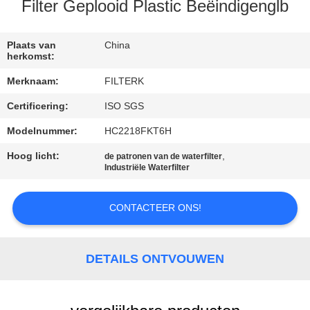
Filter Geplooid Plastic Beëindigenglb
KWALITEITSCONTROLE
Plaats van
China
herkomst:
NEEM
Merknaam:
FILTERK
CONTACT
Certificering:
ISO SGS
MET
Modelnummer:
HC2218FKT6H
ONS
OP
Hoog licht:
,
de patronen van de waterfilter
Industriële Waterfilter
NIEUWS
CONTACTEER ONS!
GEVALLEN
DETAILS ONTVOUWEN
SITEMAP