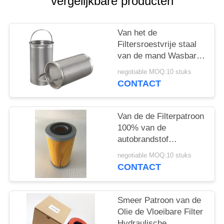
vergelijkbare producten
PRIVACY
POLICY
Van het de
Filtersroestvrije staal
van de mand Wasbare
Oven het Netwerkzeef
negotiable MOQ:10 stuks
CONTACT
Van de de Filterpatroon
100% van de
autobrandstof
Vloeibaar de
negotiable MOQ:10 stuks
Houtpulpdocument die
CONTACT
Onzuiverheden
verwijderen
Smeer Patroon van de
Olie de Vloeibare Filter
Hydraulische