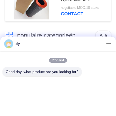
01NR1000.10VG. 10.
negotiable MOQ:10 stuks
B. de
CONTACT
Modelinternormen
Vervanging van P
populaire categorieën
Alle
Lily
Het Element van de
De Filterelement van
patroonfilter
de oliemist
7:56 PM
Good day, what product are you looking for?
Het hydraulische
het element van de
Element van de
gasfilter
Oliefilter
De Patroon van de
Het Element van de
luchtfilter
samensmelterfilter