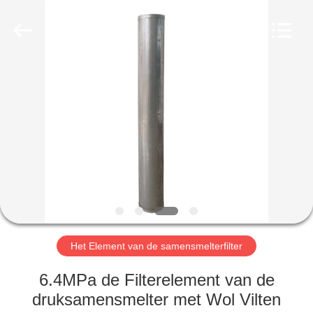
2026
Zhangjiagang
Filterk
Filtration
Equipment
Co.,Ltd.
All
Rights
THUIS
Reserved.
PRODUCTEN
VR-
SHOW
OVER
ONS
Het Element van de samensmelterfilter
6.4MPa de Filterelement van de
FABRIEKSTOCHT
druksamensmelter met Wol Vilten