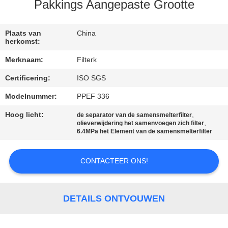
Pakkings Aangepaste Grootte
KWALITEITSCONTROLE
Plaats van
China
herkomst:
NEEM
Merknaam:
Filterk
CONTACT
Certificering:
ISO SGS
MET
Modelnummer:
PPEF 336
ONS
OP
Hoog licht:
,
de separator van de samensmelterfilter
,
olieverwijdering het samenvoegen zich filter
6.4MPa het Element van de samensmelterfilter
NIEUWS
CONTACTEER ONS!
GEVALLEN
DETAILS ONTVOUWEN
SITEMAP