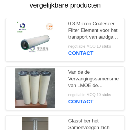
vergelijkbare producten
PRIVACY
POLICY
0.3 Micron Coalescer
Filter Element voor het
transport van aardgas
Model FKT 90 / 736
negotiable MOQ:10 stuks
CONTACT
Van de de
Vervangingssamensmelter
van LMOE de
Filterelement 90mm
negotiable MOQ:10 stuks
identiteitskaart NGGC -
CONTACT
336 - PL - Model 01
Glassfiber het
Samenvoegen zich