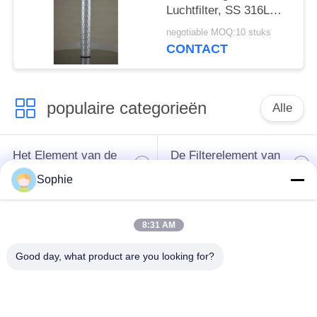
Luchtfilter, SS 316L
Filter van de Kappen
negotiable MOQ:10 stuks
de Vloeibare Patroon
CONTACT
populaire categorieën
Alle
Het Element van de
De Filterelement van
patroonfilter
de oliemist
Sophie
Het hydraulische
het element van de
8:31 AM
Element van de
gasfilter
Oliefilter
Good day, what product are you looking for?
De Patroon van de
Het Element van de
luchtfilter
samensmelterfilter