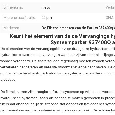
Binnenkern:
niets
Verbi
Micronclassificatie:
20 µm
OEM:
Markeren:
De Filterelementen van de Parker937400q 
Keurt het element van de de Vervangings hy
Systeemparker 937400Q a
De elementen van de vervangingsfilter voor draagbare hydraulische filt
hydraulische systemen te vervangen wanneer zij van normale slijtage v
worden veranderd. De filters zouden regelmatig moeten worden verande
verzekeren het filtreren en vereiste stroomtarieven te handhaven. De d
om hydraulische vloeistof in hydraulische systemen, zoals die schoo
productie.
De filtratiekarren zijn draagbare filtratiesystemen op wielen die worden
hydraulische systemen, zoals die schoon te maken gevonden in proces e
filters dat onophoudelijk de filtervloeistof aangezien het door het sys
permanent om aan het systeem is worden vastgemaakt. De schone hydra