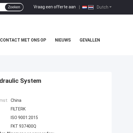
Vraag een offerte aan
|
Dutch
Zoeken
 CONTACT MET ONS OP
NIEUWS
GEVALLEN
draulic System
mst:
China
FILTERK
ISO 9001:2015
FKT 937400Q