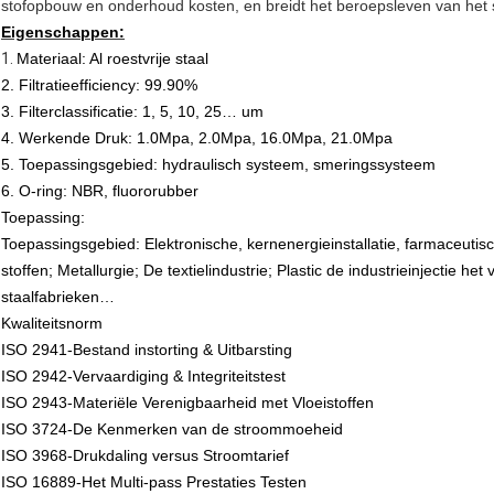
stofopbouw en onderhoud kosten, en breidt het beroepsleven van het 
Eigenschappen:
1.
Materiaal: Al roestvrije staal
2. Filtratieefficiency: 99.90%
3. Filterclassificatie: 1, 5, 10, 25… um
4. Werkende Druk: 1.0Mpa, 2.0Mpa, 16.0Mpa, 21.0Mpa
5. Toepassingsgebied: hydraulisch systeem, smeringssysteem
6. O-ring: NBR, fluororubber
Toepassing:
Toepassingsgebied: Elektronische, kernenergieinstallatie, farmaceuti
stoffen; Metallurgie; De textielindustrie; Plastic de industrieinjectie h
staalfabrieken…
Kwaliteitsnorm
ISO 2941-Bestand instorting & Uitbarsting
ISO 2942-Vervaardiging & Integriteitstest
ISO 2943-Materiële Verenigbaarheid met Vloeistoffen
ISO 3724-De Kenmerken van de stroommoeheid
ISO 3968-Drukdaling versus Stroomtarief
ISO 16889-Het Multi-pass Prestaties Testen