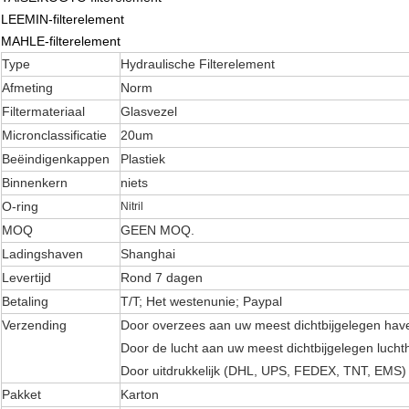
LEEMIN-filterelement
MAHLE-filterelement
Type
Hydraulische Filterelement
Afmeting
Norm
Filtermateriaal
Glasvezel
Micronclassificatie
20um
Beëindigenkappen
Plastiek
Binnenkern
niets
O-ring
Nitril
MOQ
GEEN MOQ.
Ladingshaven
Shanghai
Levertijd
Rond 7 dagen
Betaling
T/T; Het westenunie; Paypal
Verzending
Door overzees aan uw meest dichtbijgelegen hav
Door de lucht aan uw meest dichtbijgelegen luch
Door uitdrukkelijk (DHL, UPS, FEDEX, TNT, EMS)
Pakket
Karton