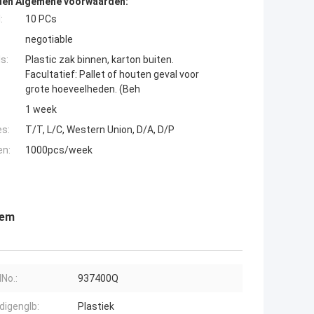
den Algemene voorwaarden:
:
10 PCs
negotiable
s:
Plastic zak binnen, karton buiten.
Facultatief: Pallet of houten geval voor
grote hoeveelheden. (Beh
1 week
es:
T/T, L/C, Western Union, D/A, D/P
en:
1000pcs/week
tem
No.:
937400Q
digenglb:
Plastiek