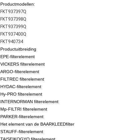
Productmodellen:
FKT937397Q
FKT937398Q
FKT937399Q
FKT937400Q
FKT940734
Productuitbreiding
EPE-filterelement
VICKERS filterelement
ARGO-filterelement
FILTREC filterelement
HYDAC-filterelement
Hy-PRO filterelement
INTERNORMAN filterelement
Mp-FILTRI filterelement
PARKER-filterelement
Het element van de BAARKLEEDfilter
STAUFF-filterelement
TAISEIKOGYO filterelement