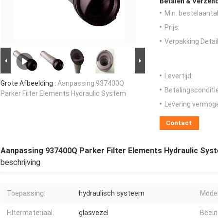
Betalen & Verzen
Min. bestelaantal
Prijs:
Verpakking Detail
Levertijd:
Grote Afbeelding :
Aanpassing 937400Q
Betalingsconditi
Parker Filter Elements Hydraulic System
Levering vermog
Contact
Aanpassing 937400Q Parker Filter Elements Hydraulic Sys
beschrijving
Toepassing:
hydraulisch systeem
Model
Filtermateriaal:
glasvezel
Beëin