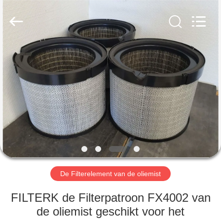
2026
Zhangjiagang
Filterk
Filtration
Equipment
Co.,Ltd.
All
Rights
THUIS
Reserved.
PRODUCTEN
VR-
SHOW
OVER
ONS
De Filterelement van de oliemist
FILTERK de Filterpatroon FX4002 van
FABRIEKSTOCHT
de oliemist geschikt voor het