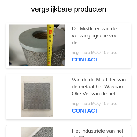
vergelijkbare producten
PRIVACY
POLICY
De Mistfilter van de
vervangingsolie voor
de
Centrifugaalcompressor
negotiable MOQ:10 stuks
Models0904008
CONTACT
P3515A958 van FS
Elliott
Van de de Mistfilter van
de metaal het Wasbare
Olie Vet van de het
Elementenlucht voor
negotiable MOQ:10 stuks
het Koken van
CONTACT
Uitlaatsystemen
Het industriële van het