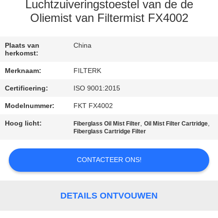
Luchtzuiveringstoestel van de de
KWALITEITSCONTROLE
Oliemist van Filtermist FX4002
NEEM
Plaats van
China
herkomst:
CONTACT
Merknaam:
FILTERK
MET
Certificering:
ISO 9001:2015
ONS
Modelnummer:
FKT FX4002
OP
Hoog licht:
,
,
Fiberglass Oil Mist Filter
Oil Mist Filter Cartridge
Fiberglass Cartridge Filter
NIEUWS
CONTACTEER ONS!
GEVALLEN
DETAILS ONTVOUWEN
SITEMAP