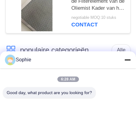
de Filterelement van de
Oliemist Kader van het
de
negotiable MOQ:10 stuks
Vochtigheidsroestvrije
CONTACT
staal Gegalvaniseerde
populaire categorieën
Alle
Sophie
Het Element van de
De Filterelement van
patroonfilter
de oliemist
6:28 AM
Good day, what product are you looking for?
Het hydraulische
het element van de
Element van de
gasfilter
Oliefilter
De Patroon van de
Het Element van de
luchtfilter
samensmelterfilter